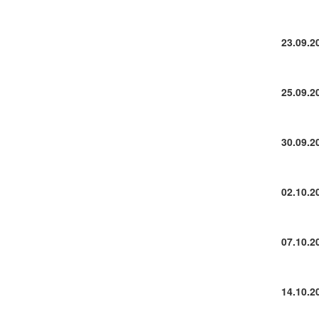
23.09.2
25.09.2
30.09.2
02.10.2
07.10.2
14.10.2