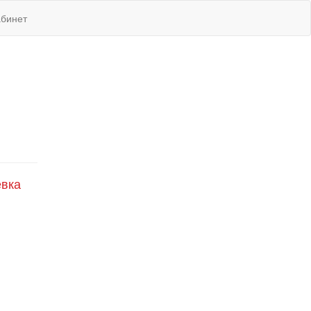
абинет
евка