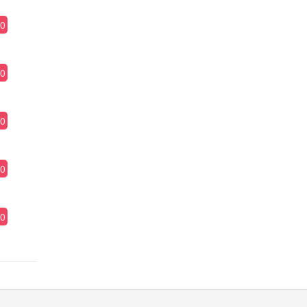
00
00
00
00
00