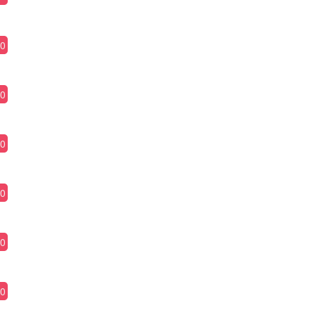
00
00
00
00
00
00