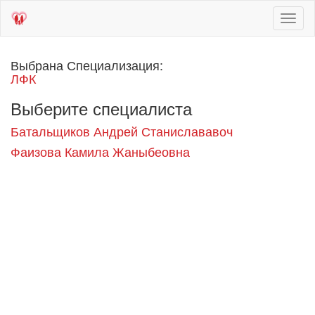
Toggl
naviga
Выбрана Специализация:
ЛФК
Выберите специалиста
Батальщиков Андрей Станислававоч
Фаизова Камила Жаныбеовна